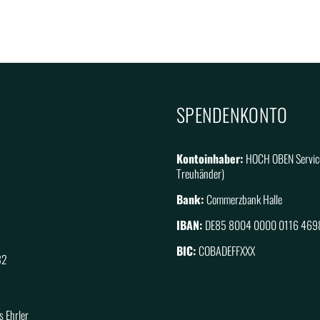
SPENDENKONTO
Kontoinhaber:
HOCH OBEN Servic
Treuhänder)
Bank:
Commerzbank Halle
IBAN:
DE85 8004 0000 0116 469
BIC:
COBADEFFXXX
32
 Ehrler