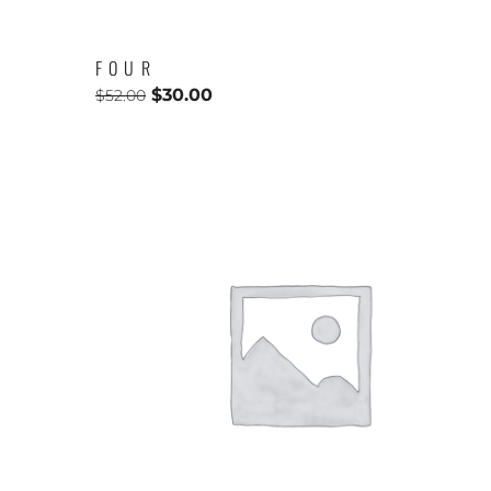
FOUR
$
30.00
$
52.00